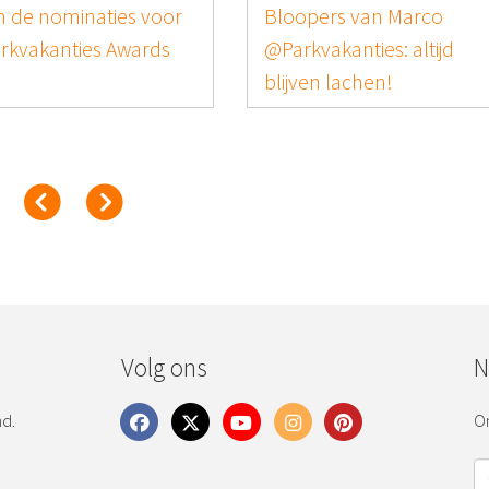
Dit zijn de nominaties voor
Onderzoek Vakan
de Parkvakanties Awards
Consumentenbel
2025!
Trends 2024
Volg ons
N
nd.
On