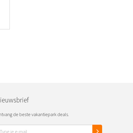
tieparken
eving &
ieuwsbrief
tvang de beste vakantiepark deals.