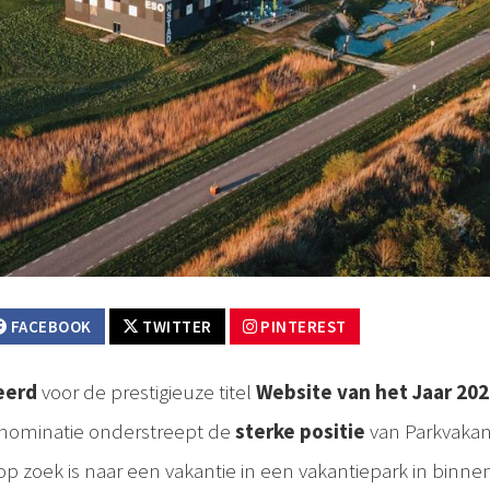
FACEBOOK
TWITTER
PINTEREST
eerd
voor de prestigieuze titel
Website van het Jaar 20
 nominatie onderstreept de
sterke positie
van Parkvakan
op zoek is naar een vakantie in een vakantiepark in binne