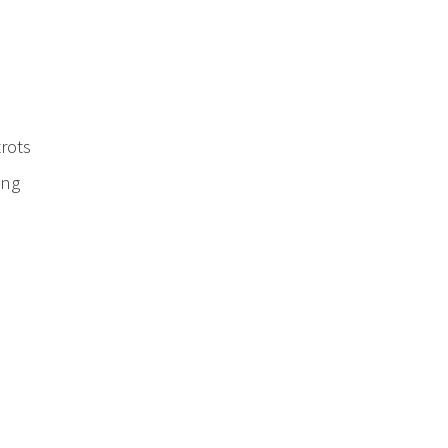
rots
ing