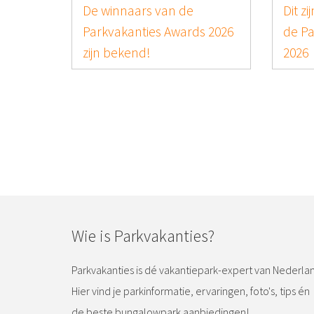
n Marco
Parkvakanties Awards 2025:
es: altijd
Dit zijn de winnaars!
en!
Wie is Parkvakanties?
Parkvakanties is dé vakantiepark-expert van Nederla
Hier vind je parkinformatie, ervaringen, foto's, tips én
de beste bungalowpark aanbiedingen!