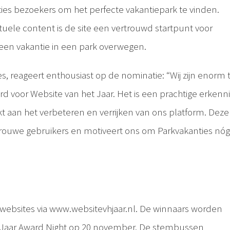
ties bezoekers om het perfecte vakantiepark te vinden.
ctuele content is de site een vertrouwd startpunt voor
een vakantie in een park overwegen.
, reageert enthousiast op de nominatie: “Wij zijn enorm t
rd voor Website van het Jaar. Het is een prachtige erkenn
kt aan het verbeteren en verrijken van ons platform. Deze
trouwe gebruikers en motiveert ons om Parkvakanties nóg
websites via www.websitevhjaar.nl. De winnaars worden
 Jaar Award Night op 20 november. De stembussen