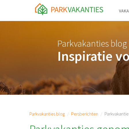
<body id="page-top">
VAKA
Parkvakanties blog
Inspiratie v
Parkvakanties blog
Persberichten
Parkvakantie