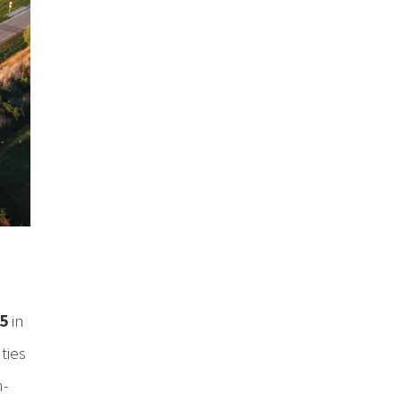
25
in
ties
n-