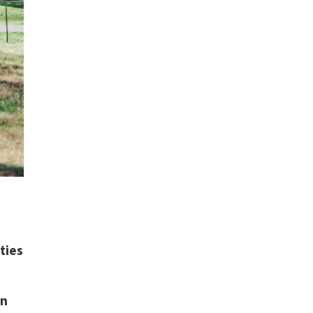
ties
en