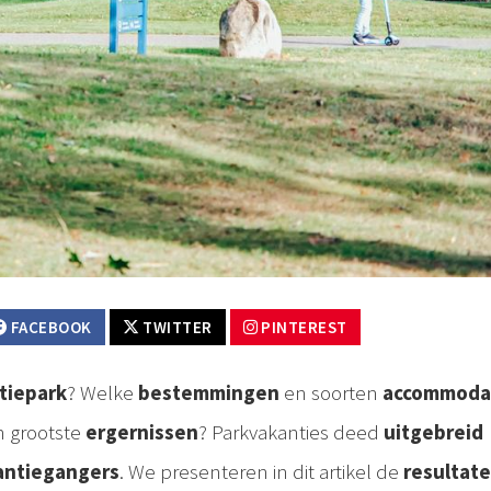
FACEBOOK
TWITTER
PINTEREST
tiepark
? Welke
bestemmingen
en soorten
accommoda
 grootste
ergernissen
? Parkvakanties deed
uitgebreid
antiegangers
. We presenteren in dit artikel de
resultat