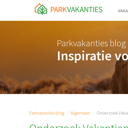
<body id="page-top">
VAKA
Parkvakanties blog
Inspiratie v
Parkvakanties blog
Algemeen
Onderzoek Vaka