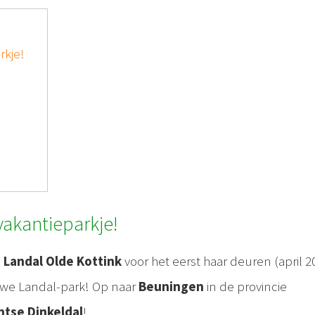
rkje!
vakantieparkje!
Landal Olde Kottink
voor het eerst haar deuren (april 2
we Landal-park! Op naar
Beuningen
in de provincie
tse Dinkeldal
!