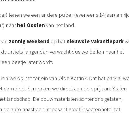
aar) lenen we een andere puber (eveneens 14 jaar) en ri
ur) naar
het Oosten
van het land.
 een
zonnig weekend
op het
nieuwste vakantiepark
v
l duurt iets langer dan verwacht dus we bellen naar het
een beetje later wordt.
eren we op het terrein van Olde Kottink. Dat het park al we
t compleet is, merken we direct aan de oprijlaan. Stalen
k het landschap. De bouwmaterialen achter ons gelaten,
 de auto naast een imposant groot insectenhotel tot