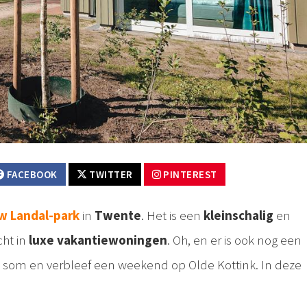
FACEBOOK
TWITTER
PINTEREST
w Landal-park
in
Twente
. Het is een
kleinschalig
en
cht in
luxe vakantiewoningen
. Oh, en er is ook nog een
e som en verbleef een weekend op Olde Kottink. In deze