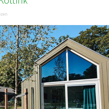
Kottink
ezen