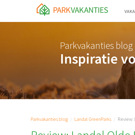
<body id="page-top">
VAKA
Parkvakanties blog
Inspiratie v
Parkvakanties blog
Landal GreenParks
Review: 