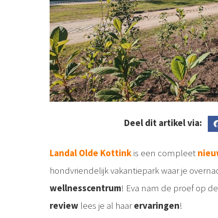
Deel dit artikel via:
Landal Olde Kottink
is een compleet
nieu
hondvriendelijk vakantiepark waar je overna
wellnesscentrum
! Eva nam de proef op d
review
lees je al haar
ervaringen
!