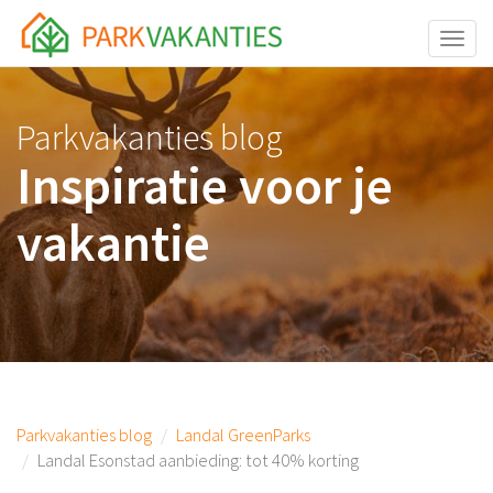
<body id="page-top">
Toggle
Parkvakanties blog
Inspiratie voor je
vakantie
Parkvakanties blog
Landal GreenParks
Landal Esonstad aanbieding: tot 40% korting