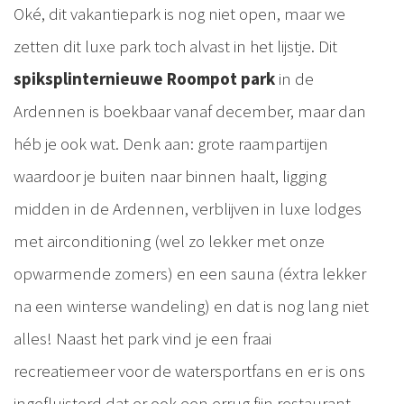
Oké, dit vakantiepark is nog niet open, maar we
zetten dit luxe park toch alvast in het lijstje. Dit
spiksplinternieuwe Roompot park
in de
Ardennen is boekbaar vanaf december, maar dan
héb je ook wat. Denk aan: grote raampartijen
waardoor je buiten naar binnen haalt, ligging
midden in de Ardennen, verblijven in luxe lodges
met airconditioning (wel zo lekker met onze
opwarmende zomers) en een sauna (éxtra lekker
na een winterse wandeling) en dat is nog lang niet
alles! Naast het park vind je een fraai
recreatiemeer voor de watersportfans en er is ons
ingefluisterd dat er ook een errug fijn restaurant