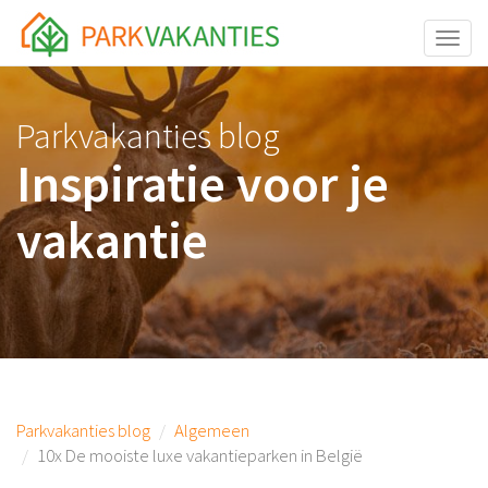
<body id="page-top">
Toggle
Parkvakanties blog
Inspiratie voor je
vakantie
Parkvakanties blog
Algemeen
10x De mooiste luxe vakantieparken in België