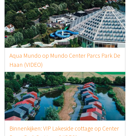
arcs Park De
Alle glijbanen in het zwembad van
Parcs De Kempervennen (VIDEO)
age op Center
Binnenkijken: 6-persoons VIP cotta