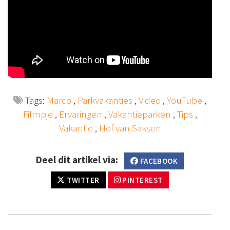
Tags:
Marco
,
Parkvakanties
,
Video
,
YouTube
,
Filmpje
,
Ervaringen
,
Vakantieparken
,
Tips
,
Vakantie
,
Hof van Saksen
Deel dit artikel via:
FACEBOOK
TWITTER
PINTEREST