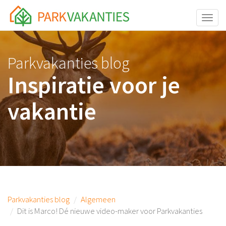
<body id="page-top">
Toggle
Parkvakanties blog
Inspiratie voor je
vakantie
Parkvakanties blog
Algemeen
Dit is Marco! Dé nieuwe video-maker voor Parkvakanties