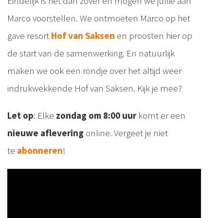
Eindelijk is het dan zover en mogen we jullie aan
Marco voorstellen. We ontmoeten Marco op het
gave resort
Hof van Saksen
en proosten hier op
de start van de samenwerking. En natuurlijk
maken we ook een rondje over het altijd weer
indrukwekkende Hof van Saksen. Kijk je mee?
Let op
: Elke
zondag om 8:00 uur
komt er een
nieuwe aflevering
online. Vergeet je niet
te
abonneren
!