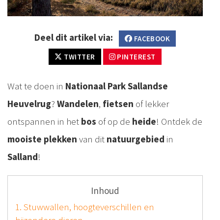
Deel dit artikel via:
FACEBOOK
TWITTER
PINTEREST
Wat te doen in
Nationaal Park Sallandse
Heuvelrug
?
Wandelen
,
fietsen
of lekker
ontspannen in het
bos
of op de
heide
! Ontdek de
mooiste plekken
van dit
natuurgebied
in
Salland
!
Inhoud
1. Stuwwallen, hoogteverschillen en
bijzondere dieren