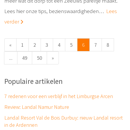
meer wat dit dorp tot een Zeeuws pareltje maakt.
Lees hier onze tips, bezienswaardigheden…
Lees
verder
«
1
2
3
4
5
6
7
8
...
49
50
»
Populaire artikelen
7 redenen voor een verblijf in het Limburgse Arcen
Review: Landal Namur Nature
Landal Resort Val de Bois Durbuy: nieuw Landal resort
in de Ardennen