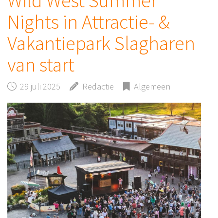
Wild West Summer
Nights in Attractie- &
Vakantiepark Slagharen
van start
29 juli 2025
Redactie
Algemeen