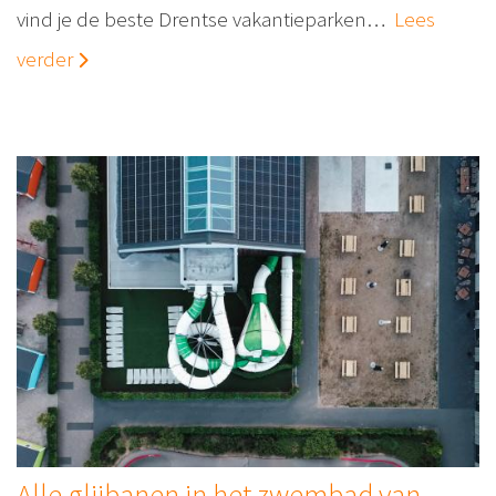
vind je de beste Drentse vakantieparken…
Lees
verder
Alle glijbanen in het zwembad van