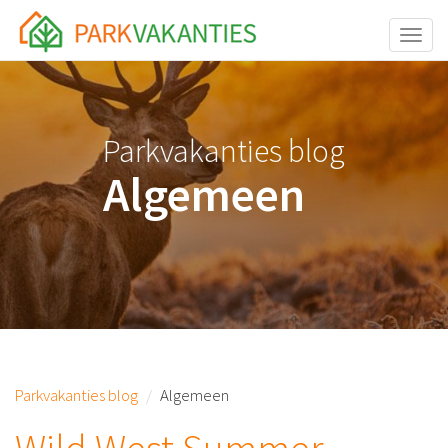
<body id="page-top">
Toggle
Parkvakanties blog
Algemeen
Parkvakanties blog
Algemeen