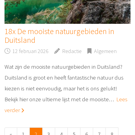
18x De mooiste natuurgebieden in
Duitsland
12 februari 2026
Redactie
Algemeen
Wat zijn de mooiste natuurgebieden in Duitsland?
Duitsland is groot en heeft fantastische natuur dus
kiezen is niet eenvoudig, maar het is ons gelukt!
Bekijk hier onze ultieme lijst met de mooiste…
Lees
verder
«
1
2
3
4
5
6
7
8