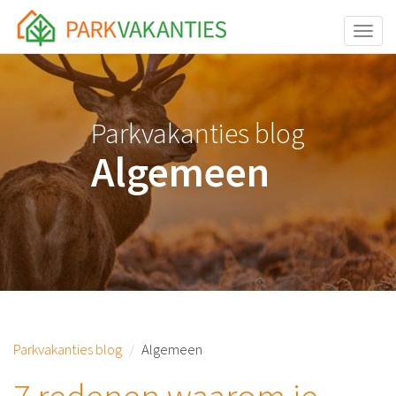
<body id="page-top">
Toggle
Parkvakanties blog
Algemeen
Parkvakanties blog
Algemeen