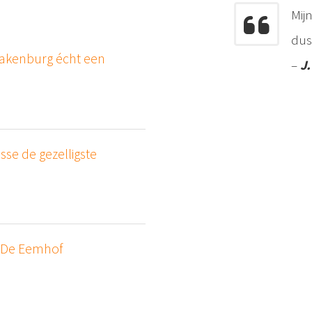
Mij
dus
akenburg écht een
–
J.
se de gezelligste
 De Eemhof