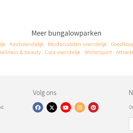
Meer bungalowparken
ijk
Kindvriendelijk
Mindervaliden-vriendelijk
Goedkoo
ellness & beauty
Cara-vriendelijk
Wintersport
Attract
Volg ons
N
nd.
On