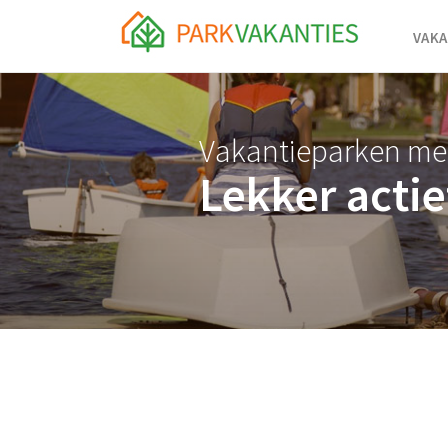
<body id="page-top">
VAKA
Vakantieparken me
Lekker actie