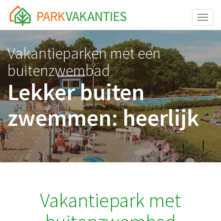
<body id="page-top">
Toggle
Vakantieparken met een
buitenzwembad
Lekker buiten
zwemmen: heerlijk
Vakantiepark met