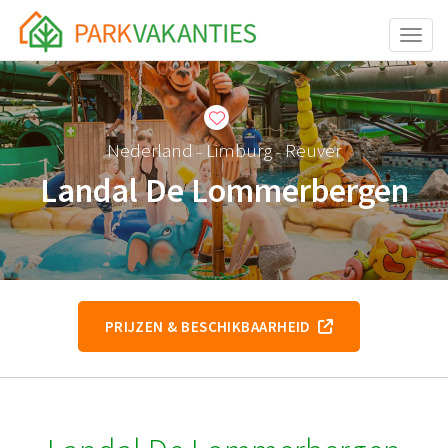
Toggle
Nederland
Limburg
Reuver
–
–
Landal De Lommerbergen
PRIJZEN & BESCHIKBAARHEID