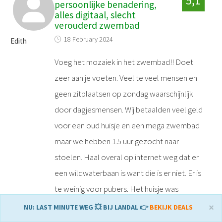
5,1
persoonlijke benadering,
alles digitaal, slecht
verouderd zwembad
18 February 2024
Edith
Voeg het mozaiek in het zwembad!! Doet
zeer aan je voeten. Veel te veel mensen en
geen zitplaatsen op zondag waarschijnlijk
door dagjesmensen. Wij betaalden veel geld
voor een oud huisje en een mega zwembad
maar we hebben 1.5 uur gezocht naar
stoelen. Haal overal op internet weg dat er
een wildwaterbaan is want die is er niet. Er is
te weinig voor pubers. Het huisje was
schoon, dat is eigenlijk het enige dat ik
×
NU: LAST MINUTE WEG 💥 BIJ LANDAL 👉
BEKIJK DEALS
positief kan noemen. Ga er nooit meer naar