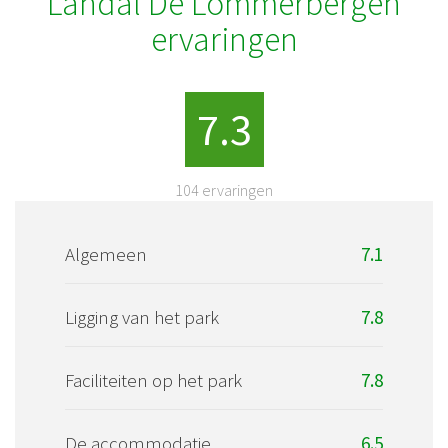
Landal De Lommerbergen
ervaringen
7.3
104
ervaringen
Algemeen
7.1
Ligging van het park
7.8
Faciliteiten op het park
7.8
De accommodatie
6.5