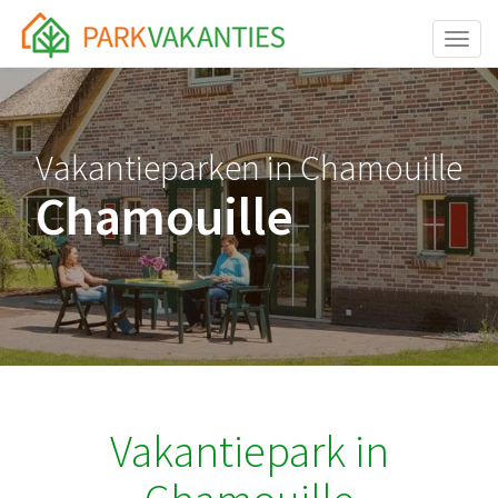
<body id="page-top">
Toggle
Vakantieparken in Chamouille
Chamouille
Vakantiepark in