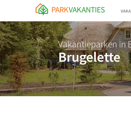
<body id="page-top">
VAKA
Vakantieparken in 
Brugelette