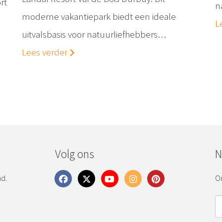
rt
n
moderne vakantiepark biedt een ideale
L
uitvalsbasis voor natuurliefhebbers…
Lees verder
Volg ons
N
nd.
On