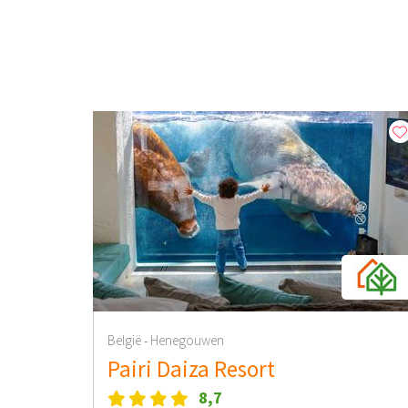
België
Henegouwen
-
Pairi Daiza Resort
8,7