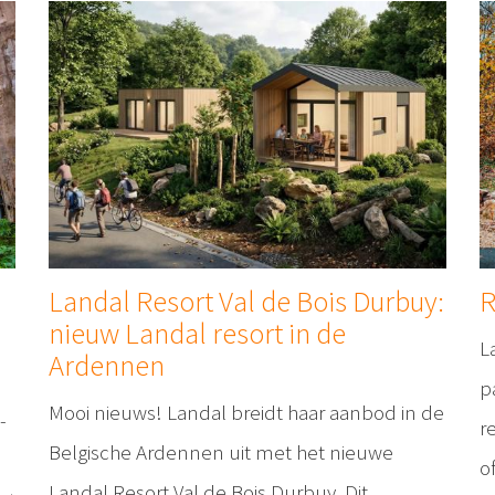
Landal Resort Val de Bois Durbuy:
R
nieuw Landal resort in de
L
Ardennen
p
Mooi nieuws! Landal breidt haar aanbod in de
-
r
Belgische Ardennen uit met het nieuwe
o
Landal Resort Val de Bois Durbuy. Dit