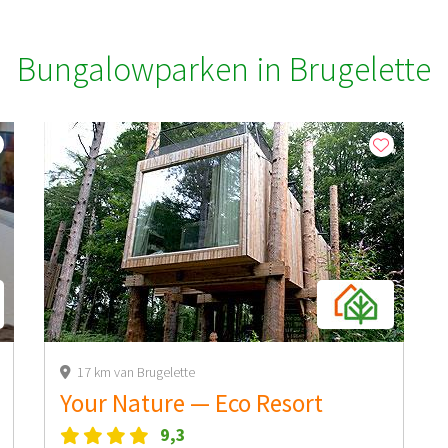
Bungalowparken in Brugelette
17 km van Brugelette
Your Nature — Eco Resort
9,3