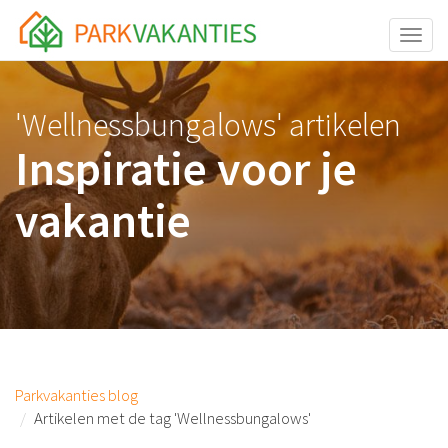
<body id="page-top">
Toggle
'Wellnessbungalows' artikelen
Inspiratie voor je
vakantie
Parkvakanties blog
Artikelen met de tag 'Wellnessbungalows'