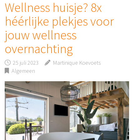
Wellness huisje? 8x
héérlijke plekjes voor
jouw wellness
overnachting
25 juli 2023
Martinique Koevoets
Algemeen