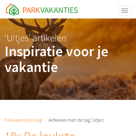
<body id="page-top">
Toggle
'Uitjes' artikelen
Inspiratie voor je
vakantie
Parkvakanties blog
Artikelen met de tag 'Uitjes'