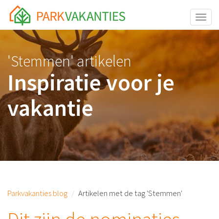
<body id="page-top">
Toggle
'Stemmen' artikelen
Inspiratie voor je
vakantie
Parkvakanties blog
Artikelen met de tag 'Stemmen'