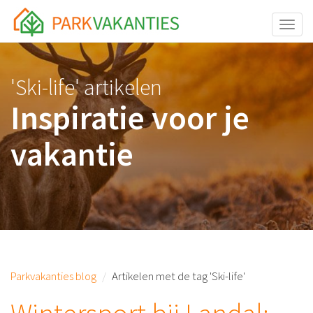
<body id="page-top">
Toggle
'Ski-life' artikelen
Inspiratie voor je
vakantie
Parkvakanties blog
Artikelen met de tag 'Ski-life'