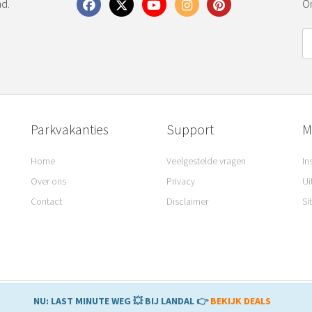
nd.
On
Parkvakanties
Support
M
Home
Veelgestelde vragen
In
Over ons
Privacy
Ui
Contact
Disclaimer
Si
© 2008 – 2026 Parkvakanties. Gemaakt met
♥
in Sneek.
NU: LAST MINUTE WEG 💥 BIJ LANDAL 👉
BEKIJK DEALS