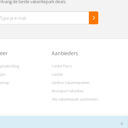
tvang de beste vakantiepark deals.
eer
Aanbieders
spiratie Blog
Center Parcs
tjes
Landal
temap
Libéma Vakantieparken
Roompot Vakanties
Alle vakantiepark aanbieders
×