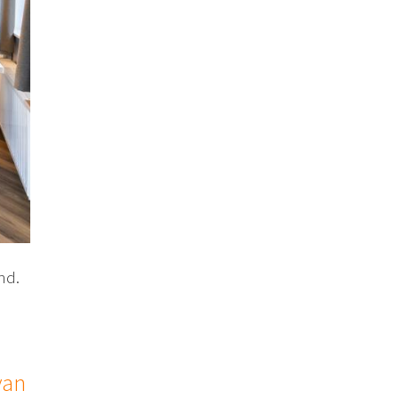
nd.
van