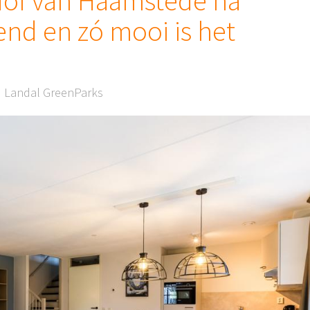
 Hof van Haamstede na
nd en zó mooi is het
Landal GreenParks