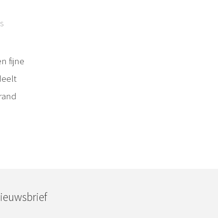
s
n fijne
deelt
trand
ieuwsbrief