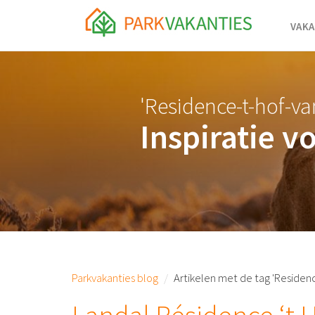
<body id="page-top">
VAKA
'Residence-t-hof-v
Inspiratie v
Parkvakanties blog
Artikelen met de tag 'Reside