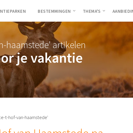
NTIEPARKEN
BESTEMMINGEN
THEMA'S
AANBIED
an-haamstede' artikelen
oor je vakantie
nce-t-hof-van-haamstede'