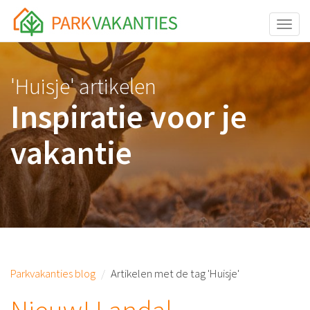
<body id="page-top">
Toggle
'Huisje' artikelen
Inspiratie voor je
vakantie
Parkvakanties blog
Artikelen met de tag 'Huisje'