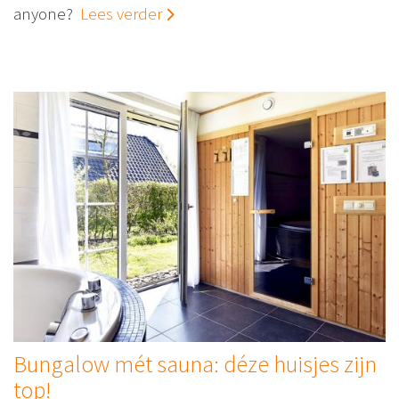
anyone?
Lees verder
Bungalow mét sauna: déze huisjes zijn
top!