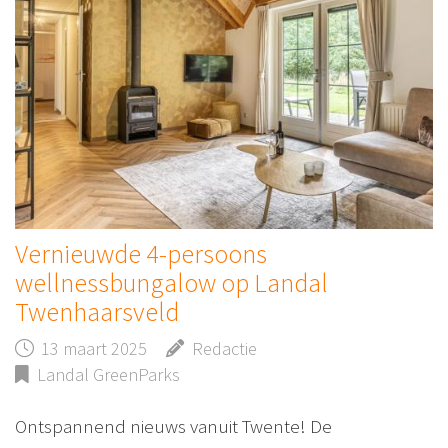
Vernieuwde 4-persoons
wellnessbungalow op Landal
Twenhaarsveld
13 maart 2025
Redactie
Landal GreenParks
Ontspannend nieuws vanuit Twente! De