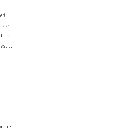
eft
 ook
te in
aast…
rting