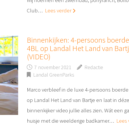
Wij noemen een zwembad, ponyranch, Bollo
Club…
Lees verder
Binnenkijken: 4-persoons boerder
4BL op Landal Het Land van Bart
(VIDEO)
7 november 2021
Redactie
Landal GreenParks
Marco verbleef in de luxe 4-persoons boerder
op Landal Het Land van Bartje en laat in déz
binnenkijker video jullie alles zien. Wát een ga
huisje met die weelderige badkamer…
Lees 