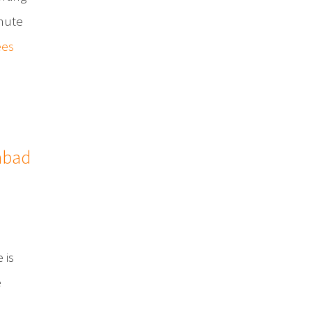
inute
ees
mbad
 is
e