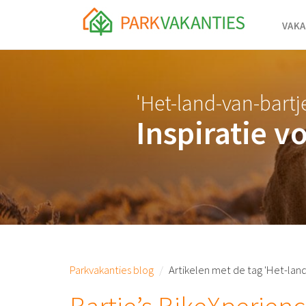
<body id="page-top">
VAKA
'Het-land-van-bartje
Inspiratie v
Parkvakanties blog
Artikelen met de tag 'Het-land