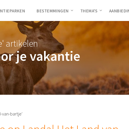
NTIEPARKEN
BESTEMMINGEN
THEMA'S
AANBIED
' artikelen
oor je vakantie
-van-bartje'