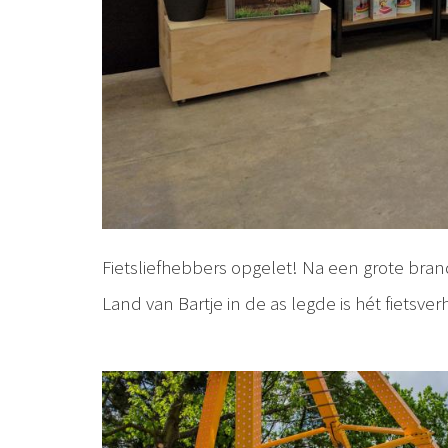
Fietsliefhebbers opgelet! Na een grote bran
Land van Bartje in de as legde is hét fietsv