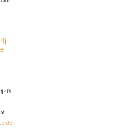
 Kids
ij
je
ij 4BL
e
af
verder