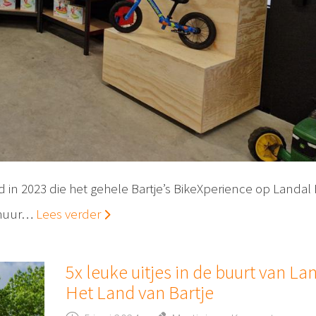
d in 2023 die het gehele Bartje’s BikeXperience op Landal
erhuur…
Lees verder
5x leuke uitjes in de buurt van La
Het Land van Bartje