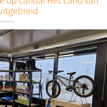
ce op Landal Het Land van
uitgebreid
eenParks