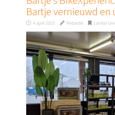
Bartje’s BikeXperien
Bartje vernieuwd en 
4 april 2025
Redactie
Landal Gr