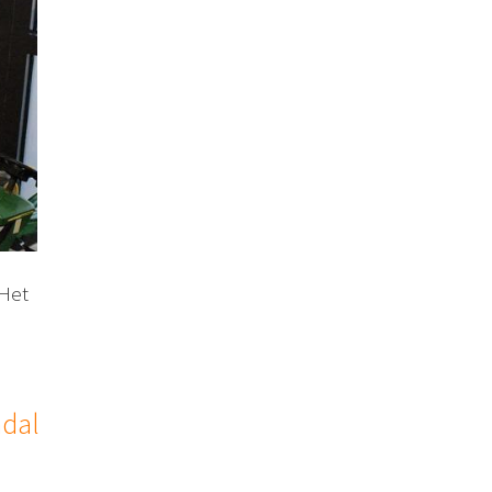
 Het
ndal