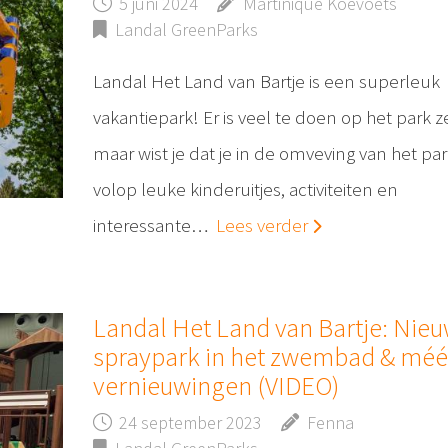
5 juni 2024
Martinique Koevoets
Landal GreenParks
Landal Het Land van Bartje is een superleuk
vakantiepark! Er is veel te doen op het park ze
maar wist je dat je in de omveving van het pa
volop leuke kinderuitjes, activiteiten en
interessante…
Lees verder
Landal Het Land van Bartje: Nie
spraypark in het zwembad & méé
vernieuwingen (VIDEO)
24 september 2023
Fenna