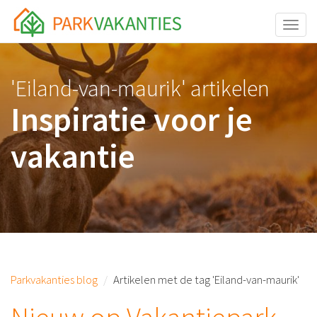
<body id="page-top">
Toggle
'Eiland-van-maurik' artikelen
Inspiratie voor je
vakantie
Parkvakanties blog
Artikelen met de tag 'Eiland-van-maurik'