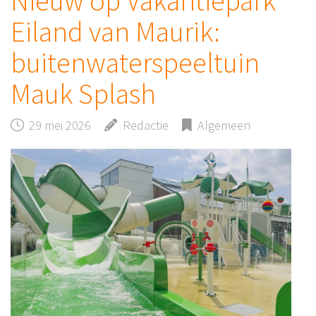
Nieuw op Vakantiepark
Eiland van Maurik:
buitenwaterspeeltuin
Mauk Splash
29 mei 2026
Redactie
Algemeen