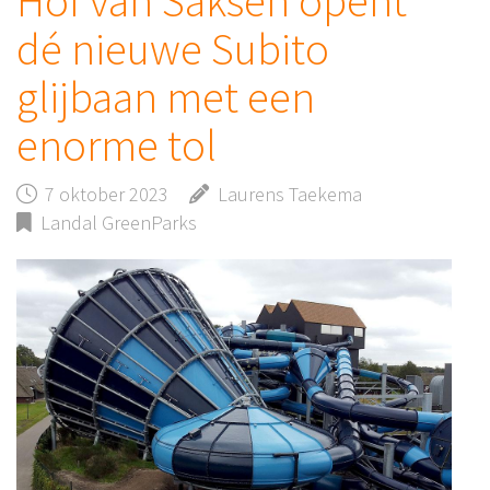
Hof van Saksen opent
dé nieuwe Subito
glijbaan met een
enorme tol
7 oktober 2023
Laurens Taekema
Landal GreenParks