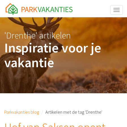
<body id="page-top">
Toggle
'Drenthe' artikelen
Inspiratie voor je
vakantie
Parkvakanties blog
Artikelen met de tag 'Drenthe'