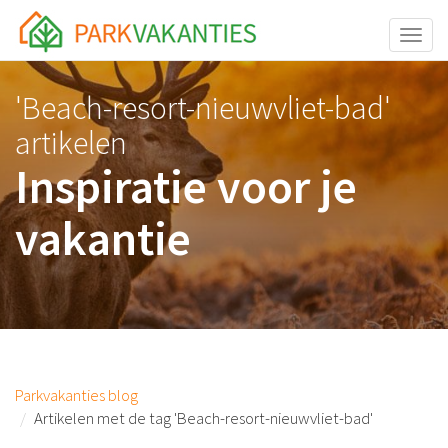
<body id="page-top">
Toggle
'Beach-resort-nieuwvliet-bad'
artikelen
Inspiratie voor je
vakantie
Parkvakanties blog
Artikelen met de tag 'Beach-resort-nieuwvliet-bad'