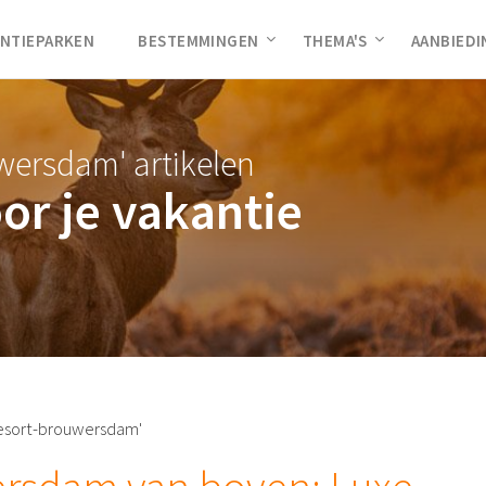
NTIEPARKEN
BESTEMMINGEN
THEMA'S
AANBIED
wersdam' artikelen
oor je vakantie
resort-brouwersdam'