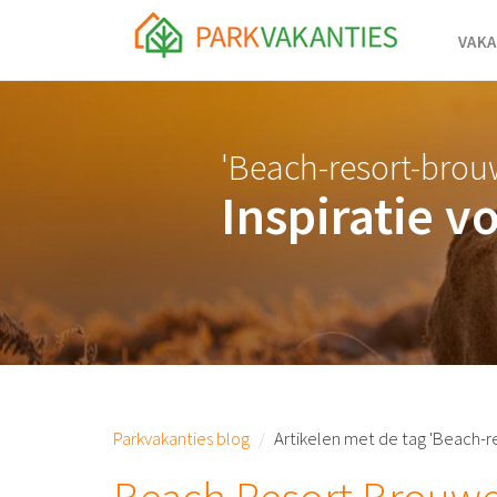
<body id="page-top">
VAKA
'Beach-resort-brou
Inspiratie v
Parkvakanties blog
Artikelen met de tag 'Beach-