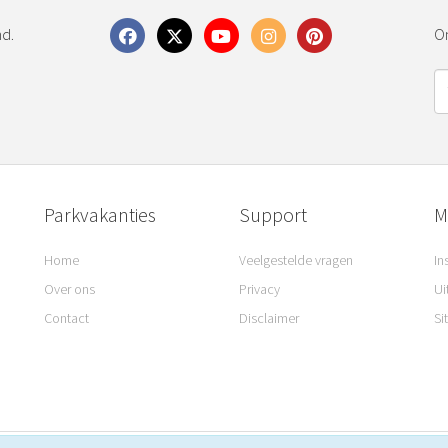
nd.
On
Parkvakanties
Support
M
Home
Veelgestelde vragen
In
Over ons
Privacy
Ui
Contact
Disclaimer
Si