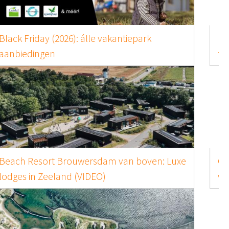
Bungalowpark De Soeten Haert van boven:
familiepark bij Renesse (VIDEO)
Cuber Veluwe & Marber Veluwe van boven:
wauw! (VIDEO)