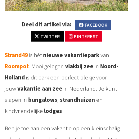
Deel dit artikel via:
FACEBOOK
TWITTER
PINTEREST
Strand49
is hét
nieuwe vakantiepark
van
Roompot
. Mooi gelegen
vlakbij zee
in
Noord-
Holland
is dit park een perfect plekje voor
jouw
vakantie aan zee
in Nederland. Je kunt
slapen in
bungalows
,
strandhuizen
en
kindvriendelijke
lodges
!
Ben je toe aan een vakantie op een kleinschalig