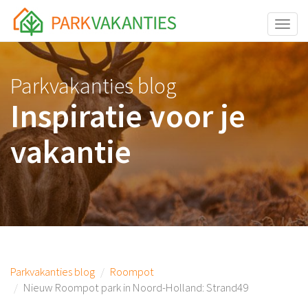
<body id="page-top">
Toggle
Parkvakanties blog
Inspiratie voor je
vakantie
Parkvakanties blog
Roompot
Nieuw Roompot park in Noord-Holland: Strand49