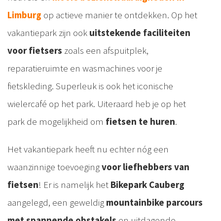
Limburg
op actieve manier te ontdekken. Op het
vakantiepark zijn ook
uitstekende faciliteiten
voor fietsers
zoals een afspuitplek,
reparatieruimte en wasmachines voor je
fietskleding. Superleuk is ook het iconische
wielercafé op het park. Uiteraard heb je op het
park de mogelijkheid om
fietsen te huren
.
Het vakantiepark heeft nu echter nóg een
waanzinnige toevoeging
voor liefhebbers van
fietsen
! Er is namelijk het
Bikepark Cauberg
aangelegd, een geweldig
mountainbike parcours
met spannende obstakels
en uitdagende