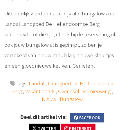
Uiteindelijk worden natuurlijk alle bungalows op
Landal Landgoed De Hellendoornse Berg
vernieuwd. Tot die tijd, check bij de reservering of
ook jouw bungalow al is gepimpt, zo ben je
verzekerd van nieuw meubilair, nieuwe kleurtjes
en een gloednieuwe keuken. Genieten!
Tags:
Landal
,
Landgoed De Hellendoornse
Berg
,
Vakantiepark
,
Overijssel
,
Vernieuwing
,
Nieuw
,
Bungalow
Deel dit artikel via:
FACEBOOK
TWITTER
PINTEREST