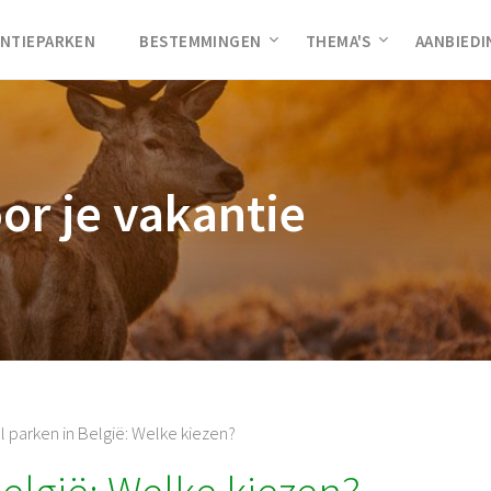
NTIEPARKEN
BESTEMMINGEN
THEMA'S
AANBIED
oor je vakantie
l parken in België: Welke kiezen?