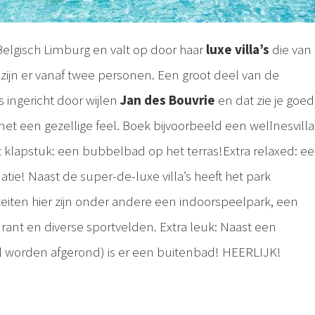
n Belgisch Limburg en valt op door haar
luxe villa’s
die van
e zijn er vanaf twee personen. Een groot deel van de
ingericht door wijlen
Jan des Bouvrie
en dat zie je goed
 met een gezellige feel. Boek bijvoorbeeld een wellnesvilla
lapstuk: een bubbelbad op het terras!Extra relaxed: e
e! Naast de super-de-luxe villa’s heeft het park
teiten hier zijn onder andere een indoorspeelpark, een
rant en diverse sportvelden. Extra leuk: Naast een
l worden afgerond) is er een buitenbad! HEERLIJK!