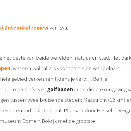
i Zutendaal review
van Eva.
je het beste van beide werelden: natuur en stad. Het par
mpen
, wat een walhalla is voor fietsers en wandelaars.
hele gebied verkennen tijdens je verblijf. Ben je
r zijn maar liefst vier
golfbanen
in de directe omgeving 
legen tussen twee bruisende steden: Maastricht (12 km) e
Blotevoetenpad in Zutendaal, Plopsa indoor Hasselt. Desig
tmuseum Domein Bokrijk met de grootste