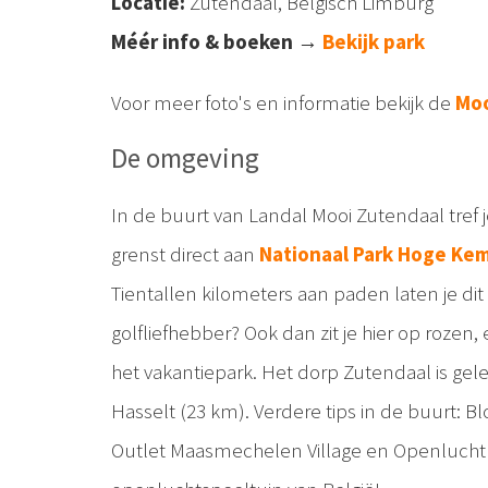
Locatie:
Zutendaal, Belgisch Limburg
Méér info & boeken
→
Bekijk park
Voor meer foto's en informatie bekijk de
Moo
De omgeving
In de buurt van Landal Mooi Zutendaal tref 
grenst direct aan
Nationaal Park Hoge Ke
Tientallen kilometers aan paden laten je dit 
golfliefhebber? Ook dan zit je hier op rozen, e
het vakantiepark. Het dorp Zutendaal is ge
Hasselt (23 km). Verdere tips in de buurt: 
Outlet Maasmechelen Village en Openluch