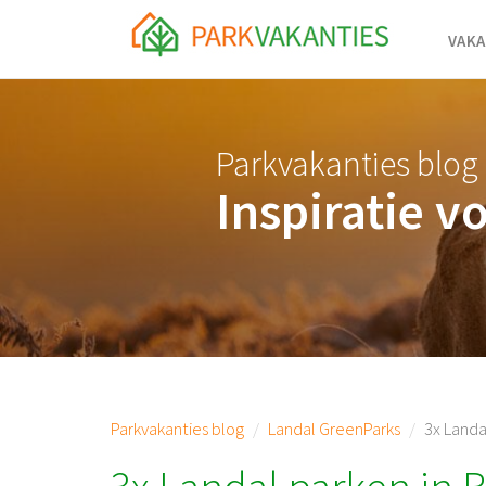
<body id="page-top">
VAKA
Parkvakanties blog
Inspiratie v
Parkvakanties blog
Landal GreenParks
3x Landa