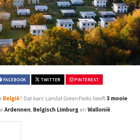
FACEBOOK
TWITTER
PINTEREST
n
België
? Dat kan! Landal GreenParks heeft
3 mooie
de
Ardennen
,
Belgisch Limburg
en
Wallonië
.