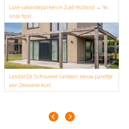
Luxe vakantieparken in Zuid-Holland → 9x
onze tips!
Landal De Schouwse Valleien: nieuw pareltje
aan Zeeuwse kust