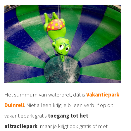
Het summum van waterpret, dát is
Vakantiepark
Duinrell
. Niet alleen krijg je bij een verblijf op dit
vakantiepark gratis
toegang tot het
attractiepark
, maar je krijgt ook gratis of met