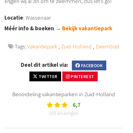
krijgen wij al zin om te zwemmen, dus let’s go!
Locatie
: Wassenaar
Méér info & boeken
→
Bekijk vakantiepark
Tags:
Vakantiepark
,
Zuid-Holland
,
Zwembad
Deel dit artikel via:
FACEBOOK
TWITTER
PINTEREST
Beoordeling vakantieparken in Zuid-Holland
6,7
169 ervaringen