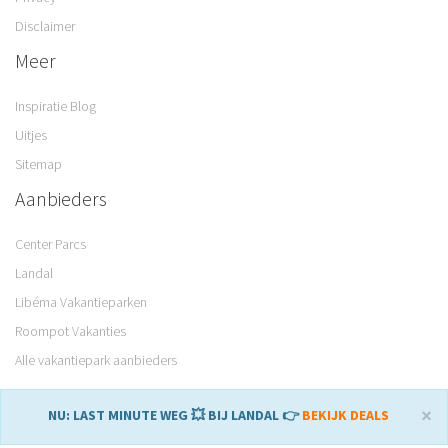
Disclaimer
Meer
Inspiratie Blog
Uitjes
Sitemap
Aanbieders
Center Parcs
Landal
Libéma Vakantieparken
Roompot Vakanties
Alle vakantiepark aanbieders
×
NU: LAST MINUTE WEG 💥 BIJ LANDAL 👉
BEKIJK DEALS
© 2008 – 2026 Parkvakanties. Gemaakt met
♥
in Sneek.