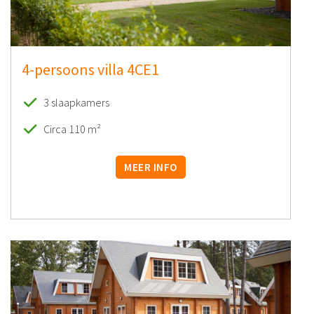
4-persoons villa 4CE1
3 slaapkamers
Circa 110 m²
MEER INFO