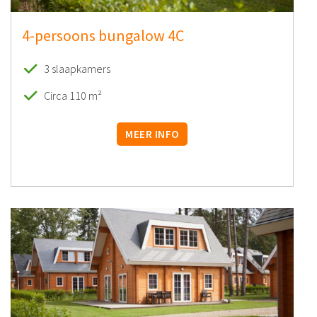
4-persoons bungalow 4C
3 slaapkamers
Circa 110 m²
MEER INFO