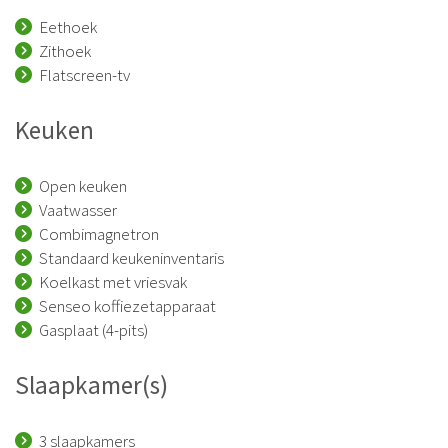
Eethoek
Zithoek
Flatscreen-tv
Keuken
Open keuken
Vaatwasser
Combimagnetron
Standaard keukeninventaris
Koelkast met vriesvak
Senseo koffiezetapparaat
Gasplaat (4-pits)
Slaapkamer(s)
3 slaapkamers