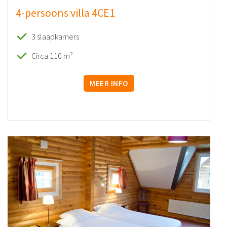
4-persoons villa 4CE1
3 slaapkamers
Circa 110 m²
MEER INFO