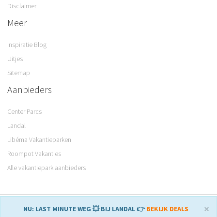
Disclaimer
Meer
Inspiratie Blog
Uitjes
Sitemap
Aanbieders
Center Parcs
Landal
Libéma Vakantieparken
Roompot Vakanties
Alle vakantiepark aanbieders
© 2008 – 2026 Parkvakanties. Gemaakt met
♥
in Sneek.
×
NU: LAST MINUTE WEG 💥 BIJ LANDAL 👉
BEKIJK DEALS