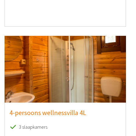
4-persoons wellnessvilla 4L
3 slaapkamers