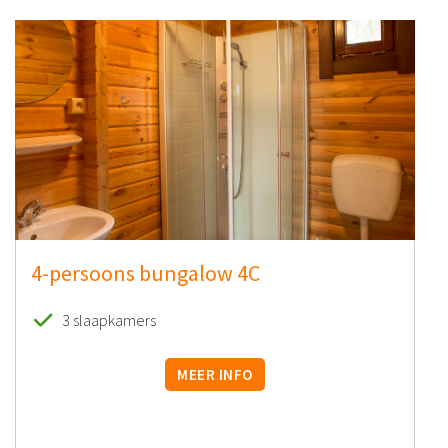
4-persoons bungalow 4C
3 slaapkamers
MEER INFO