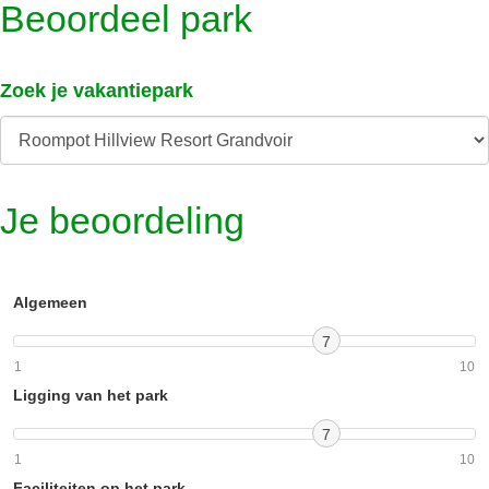
Beoordeel park
Zoek je vakantiepark
Je beoordeling
Algemeen
7
1
10
Ligging van het park
7
1
10
Faciliteiten op het park