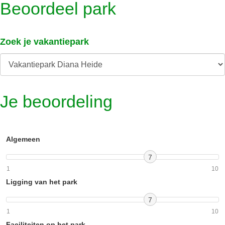
Beoordeel park
Zoek je vakantiepark
Je beoordeling
Algemeen
7
1
10
Ligging van het park
7
1
10
Faciliteiten op het park