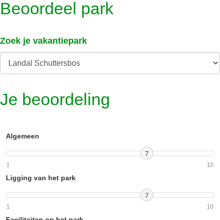
Beoordeel park
Zoek je vakantiepark
Je beoordeling
Algemeen
7
1
10
Ligging van het park
7
1
10
Faciliteiten op het park