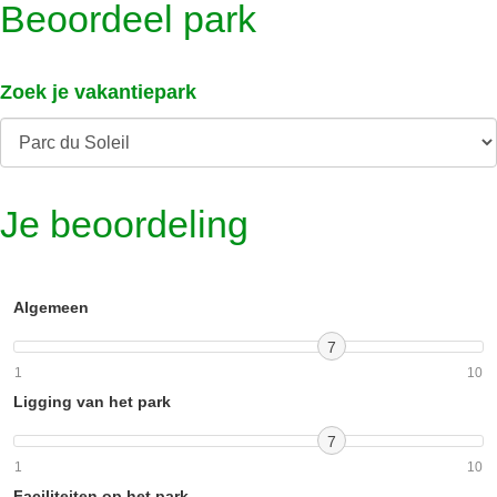
Beoordeel park
Zoek je vakantiepark
Je beoordeling
Algemeen
7
1
10
Ligging van het park
7
1
10
Faciliteiten op het park